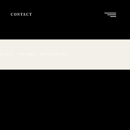
CONTACT
 BLOCK
/
HEADER | BREADCRUMB